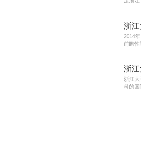
足浙江
大力培
化为一
实验区
步培育
浙江
201
前瞻性
浙江大
土地生
富的研
浙江
浙江大
科的国
现、汇
术研究