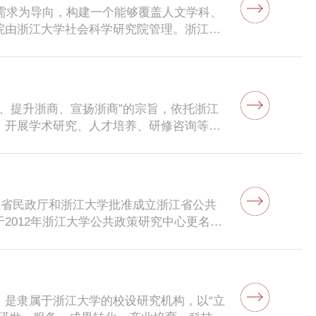
大需求为导向，构建一个能够覆盖人文学科、
院由浙江大学社会科学研究院管理。浙江大
项目方案，先后启动了“《宋画全集》编辑与
研究”等一批重大项目。与德国考古研究院、
台湾大学等一批海内外高水平的学术机构建
商、提升浙商、宣扬浙商”的宗旨，依托浙江
，开展学术研究、人才培养、研修咨询等活
整合培养未来领袖型领导人才的人才培养平
江省民政厅和浙江大学批准成立浙江省公共
2012年浙江大学公共政策研究中心更名为
政策研究院两块牌子、合署办公、成果共
制和资源，积极推进与外界联系、合作和对
循独立、科学、公正、实用的管理理念，着
动浙江大学公共政策的研究，立足浙江，面
，是隶属于浙江大学的校设研究机构，以“立
供高效优质、全方位的公共政策咨询服务，