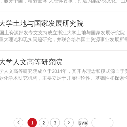
，服务中国，辐射全球”为总体要求，打造为集影视文化产
养公共政策研究人才，不断提升公共政策参谋水平，打造一
体的创新平台。研究院将依托浙大的优秀团队、优良科研成
海宁基地进行影视研发及成果转化，为影视产业国际化发展
和造就一批适应影视产业国际化发展需要的专业人才团队。
大学土地与国家发展研究院
4年国土资源部发专文支持成立浙江大学土地与国家发展研究
重大理论和现实问题研究，并联合培养国土资源事业发展所
学土地与国家发展研究院依托浙江大学综合学科优势，在土
态、土地信息、不动产估价、不动产经济及管理、土地工程
究成果，逐步形成了以国际化为引领、以中国化为主线、以
大学人文高等研究院
学人文高等研究院成立于2014年，其开办理念和模式源自
际化学术研究机构，主要立足于开展理论性、基础性和探索
聚学术中坚、涵育人文风尚。致力于打造一个面向华人世界
、交流平台，让来自不同文化和学科背景的学者开展跨学科
1
2
3
跳转