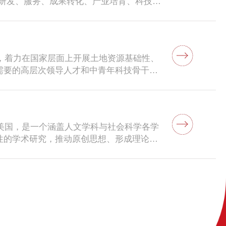
业研发、服务、成果转化、产业培育、科技孵
流智库。
果，吸引浙大校友企业及各类社会资源，到
提供强有力的资讯和研究支持，同时也将逐
院，着力在国家层面上开展土地资源基础性、
需要的高层次领导人才和中青年科技骨干。
地政策、土地制度、土地规划、土地整治、
技术以及区域和城市发展等领域积累了较丰
地方化为着力点的学科特色和综合优势。
于美国，是一个涵盖人文学科与社会科学各学
性的学术研究，推动原创思想、形成理论发
乃至全球人文社会科学领域内学者的优质学
交流。