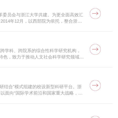
改革委员会与浙江大学共建。为更全面高效汇
014年12月，以西部院为依托，整合浙江
时,联合北京大学、中国科学院地理科学与
6月，浙江大学区域协调发展研究中心被中宣部
的跨学科、跨院系的综合性科学研究机构，
要特色，致力于推动人文社会科学研究领域的
社会科学的实验研究和人才培养提供技术支
学研结合”模式组建的校设新型科研平台。浙
，以面向“国际学术前沿和国家重大战略，服
融发展研究为特色，广泛整合浙江大学、浙江
大学金融研究院先后入选“浙江省重点智
究机构”，并担任长三角金融研究智库联盟和浙