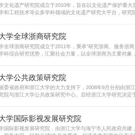
发展格局研究智库联盟成员单位。
学文化遗产研究院成立于2010年，旨在以文化遗产保护重
学和工程技术等众多学科领域的文化遗产研究大平台，研究
文化遗产研究列入新一轮“985工程”人文社科类建设4+1+X
、“敦煌壁画数字化保护”、“良渚史前遗址地球物理探测考古
顿大学、敦煌研究院、台北故宫博物院、台湾中央研究院、
大学全球浙商研究院
切的合作关系。
学全球浙商研究院成立于2011年，秉承“研究浙商、服务浙
学科综合研究优势，汇聚社会力量，以全球浙商为主要对象
力于打造发展中国特色的企业管理新理论的学术创新平台、
升浙商企业高质量发展能力的企业赋能平台。
大学公共政策研究院
省委省政府和浙江大学的大力支持下，2008年9月分别由浙
究院与浙江大学公共政策研究中心。后经浙江大学研究决定于
学公共政策研究院。浙江省公共政策研究院与浙江大学公共
挥社会科研机构机制灵活优势的同时，整合浙江大学校内体
动公共政策科研成果转化应用。浙江大学公共政策研究院遵
大学国际影视发展研究院
动科学发展，旨在加强我国、我省公共政策研究及应用，推
学国际影视发展研究院，由浙江大学与海宁市人民政府共建
，为国家、为省委省政府、各级地方政府及其他社会组织提