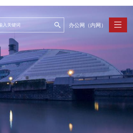
办公网（内网）
支持保障
Work and Life
目
工作条件
养
人文关怀
誉
住房资源
生活环境