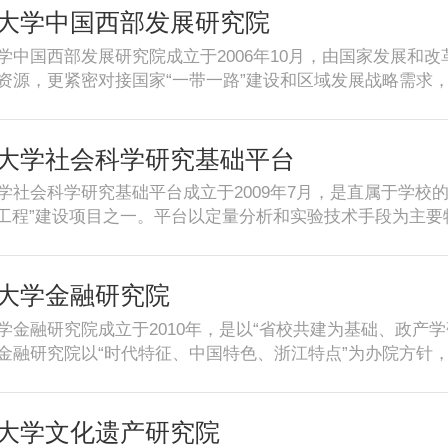
智库，并入选“CTTI2018年度高校智库百强榜”。
大学中国西部发展研究院
学中国西部发展研究院成立于2006年10月，由国家发展和
资源，更紧密对接国家“一带一路”建设和区域发展战略需求，2
关学科和研究机构力量成立了区域协调发展研究中心，与此同
究所成立了“一带一路”合作与发展协同创新中心。2017年
家高端智库建设试点单位。
大学社会科学研究基础平台
学社会科学研究基础平台成立于2009年7月，是直属于学校
85工程”建设项目之一。平台以定量分析和实验技术手段为主
叉和资源整合，促进研究范式转变和研究方法创新，为人文
共服务。
大学金融研究院
学金融研究院成立于2010年，是以“省校共建为基础、政产
金融研究院以“时代特征、中国特色、浙江特点”为办院方针
国区域金融产业和金融市场的创新发展”为目标，以区域金
国内外学术力量，按照开放型、专业化的方式运营管理。浙江
中国智库索引（CTTI）来源智库”“浙江大学人文社科十佳研
大学文化遗产研究院