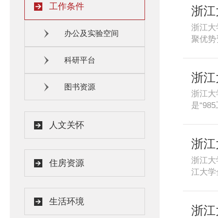
工作条件
点新型
浙江
浙江大
办公及实验空间
聚优势
大学相
科研平台
资源研
列入国
浙江
图书资源
浙江大
是“9
学科交
人文关怀
撑和公
浙江
浙江大
住房资源
江大学
务于我
省乃至
生活环境
库”“
浙江