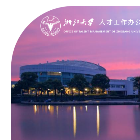
聚贤纳才
走进浙大
Jobs @ ZJU
Discover ZJU
招聘公告
浙大简况
加入我们
人才队伍