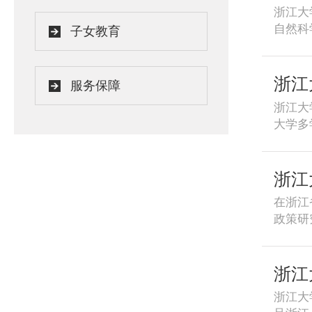
江省新
浙江大
自然科
子女教育
学已将
研究”
普林斯
浙江
服务保障
立了密
浙江大
大学多
动，致
台、提
浙江
在浙江
政策研
浙江大
享，发
接，推
浙江
眼于推
浙江大
向全国