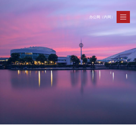
办公网（内网）
聚贤纳才
走进浙大
人才动态
Jobs @ ZJU
Discover ZJU
News and Events
招聘公告
浙大简况
新闻速递
加入我们
人才队伍
人才风采
事业发展
支持保障
Careers @ ZJU
Work and Life
人才计划与项目
工作条件