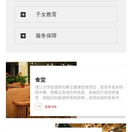
子女教育
服务保障
食堂
浙江大学提倡师生树立健康饮食理念，提供丰富的传
统中餐、西餐以及地方特色菜。各校区打造智慧食
堂，智能识别饭菜种类和价格，实现自助结算刷卡，
同时计算食物卡路里、分析食物营养成分、提供健康
查看详情
饮食指导和运动建议，真正做到吃得有趣、吃得健
康、吃得明白。