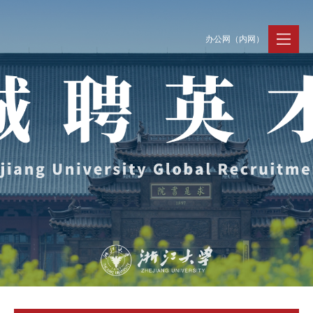
办公网（内网）
聚贤纳才
走进浙大
人才动态
Jobs @ ZJU
Discover ZJU
News and Events
招聘公告
浙大简况
新闻速递
加入我们
人才队伍
人才风采
事业发展
支持保障
Careers @ ZJU
Work and Life
人才计划与项目
工作条件