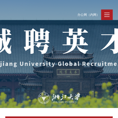
办公网（内网）
聚贤纳才
走进浙大
人才动态
Jobs @ ZJU
Discover ZJU
News and Events
招聘公告
浙大简况
新闻速递
加入我们
人才队伍
人才风采
事业发展
支持保障
Careers @ ZJU
Work and Life
人才计划与项目
工作条件