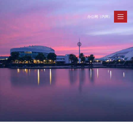
办公网（内网）
聚贤纳才
走进浙大
人才动态
Jobs @ ZJU
Discover ZJU
News and Events
招聘公告
浙大简况
新闻速递
加入我们
人才队伍
人才风采
事业发展
支持保障
Careers @ ZJU
Work and Life
人才计划与项目
工作条件