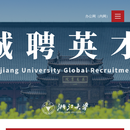
办公网（内网）
聚贤纳才
走进浙大
人才动态
Jobs @ ZJU
Discover ZJU
News and Events
招聘公告
浙大简况
新闻速递
加入我们
人才队伍
人才风采
事业发展
支持保障
Careers @ ZJU
Work and Life
人才计划与项目
工作条件