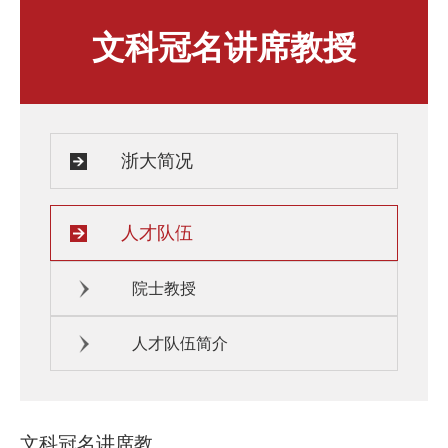
人才发展与培养
人文关怀
文科冠名讲席教授
教师培训与荣誉
住房资源
生活环境
子女教育
服务保障
浙大简况
人才队伍
院士教授
人才队伍简介
文科冠名讲席教