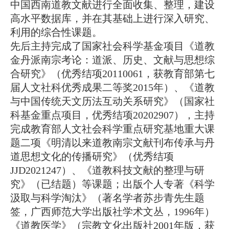
中国西南道教文献进行全面收集、整理，建设
高水平数据库，并在其基础上进行深入研究、
利用的综合性课题。
先后主持完成了国家社会科学基金项目《道教
金丹派南宗考论：道派、历史、文献与思想综
合研究》（优秀结项20110061
，获教育部第七
届人文社科优秀成果二等奖
2015
年）、《道教
与中国传统天文历法互动关系研究》（国家社
科基金重点项目，优秀结项
20202907
），主持
完成教育部人文社会科学重点研究基地重大课
题二项《明清以来道教南宗文献刊布传承与丹
道思想文化的传播研究》（优秀结项
JJD2021247
）、《道教科技文献的整理与研
究》（已结题）等课题；出版个人专著《科学
汲取与科学淘汰》（著名学者苏步青先生题
签，广西师范大学出版社学术文丛，
1996
年）
《道教医学》（宗教文化出版社
2001
年版，获