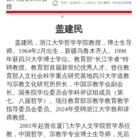
首页
>
走进浙大
>
人才队伍
>
院士教授
>
文科冠名讲席教
授
授
盖建民
盖建民，浙江大学
哲学学院教授，
博士生导
师
。
1964
年
2
月出生，新疆乌鲁木齐人
。1998
年获四川
大学博士学位。教育部
“
长江学者
”
特
聘教授
。
教育部首届新世纪优秀人才
。曾任教
育部人文社会科学重点研究基地四川大学道教
与宗教文化研究所所长，中国宗教学会副会
长、国务院学位委员会学科评议组成员（第
七、八届哲学）。现任教育部宗教学教育教学
指导委员会委员。
2024
年受聘浙江大学
敦和讲
席教授
。
2001
年起曾在厦门大学人文学院哲学系任
教，中国哲学、宗教学专业博士生导师，先后