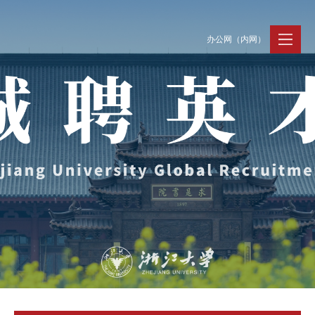
办公网（内网）
聚贤纳才
走进浙大
人才动态
Jobs @ ZJU
Discover ZJU
News and Events
招聘公告
浙大简况
新闻速递
加入我们
人才队伍
人才风采
事业发展
支持保障
Careers @ ZJU
Work and Life
人才计划与项目
工作条件