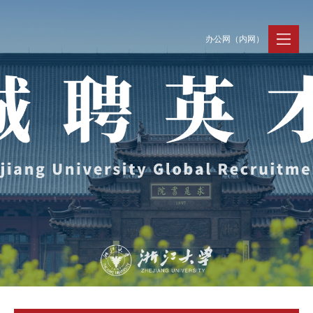
办公网（内网）
聚贤纳才
走进浙大
人才动态
Jobs @ ZJU
Discover ZJU
News and Events
招聘公告
浙大简况
新闻速递
加入我们
人才队伍
人才风采
事业发展
支持保障
Careers @ ZJU
Work and Life
人才计划与项目
工作条件