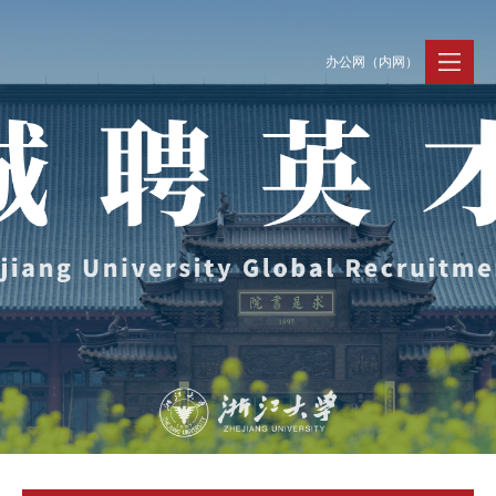
办公网（内网）
聚贤纳才
走进浙大
人才动态
Jobs @ ZJU
Discover ZJU
News and Events
招聘公告
浙大简况
新闻速递
加入我们
人才队伍
人才风采
事业发展
支持保障
Careers @ ZJU
Work and Life
人才计划与项目
工作条件