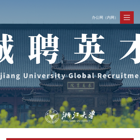
办公网（内网）
聚贤纳才
走进浙大
人才动态
Jobs @ ZJU
Discover ZJU
News and Events
招聘公告
浙大简况
新闻速递
加入我们
人才队伍
人才风采
事业发展
支持保障
Careers @ ZJU
Work and Life
人才计划与项目
工作条件