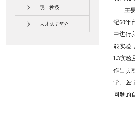
院士教授
主
纪60
人才队伍简介
中进行
能实验
L3实
作出贡献
学、医
问题的