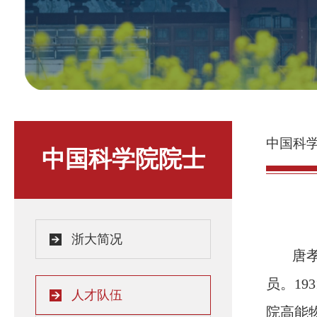
中国科
中国科学院院士
浙大简况
唐
员
。
19
人才队伍
院高能