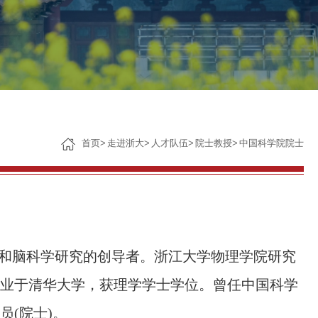
子女教育
服务保障
首页
>
走进浙大
>
人才队伍
>
院士教授
>
中国科学院院士
和脑科学研究的
创导者
。浙江大学物理学院研究
年毕业于清华大学
，
获理学学士学位
。
曾任中国科学
员(院士)
。