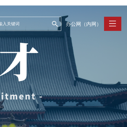
办公网（内网）
支持保障
Work and Life
目
工作条件
养
人文关怀
誉
住房资源
生活环境