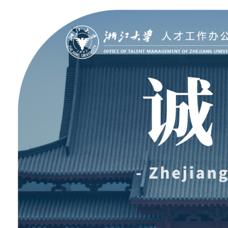
聚贤纳才
走进浙大
Jobs @ ZJU
Discover ZJU
招聘公告
浙大简况
加入我们
人才队伍