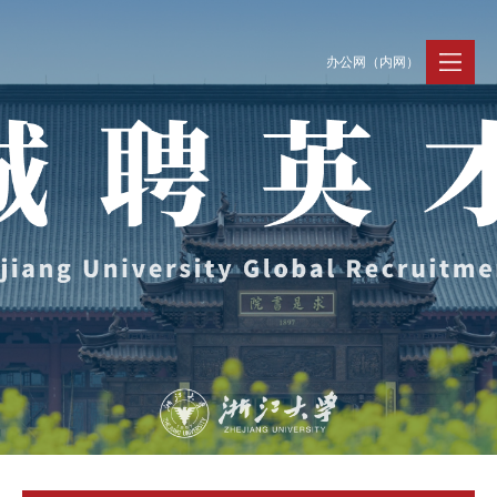
办公网（内网）
聚贤纳才
走进浙大
人才动态
Jobs @ ZJU
Discover ZJU
News and Events
招聘公告
浙大简况
新闻速递
加入我们
人才队伍
人才风采
事业发展
支持保障
Careers @ ZJU
Work and Life
人才计划与项目
工作条件