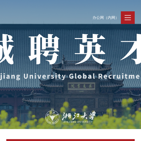
办公网（内网）
聚贤纳才
走进浙大
人才动态
Jobs @ ZJU
Discover ZJU
News and Events
招聘公告
浙大简况
新闻速递
加入我们
人才队伍
人才风采
事业发展
支持保障
Careers @ ZJU
Work and Life
人才计划与项目
工作条件