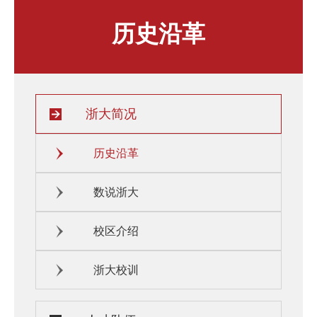
人才发展与培养
人文关怀
历史沿革
教师培训与荣誉
住房资源
生活环境
子女教育
服务保障
浙大简况
历史沿革
数说浙大
校区介绍
浙大校训