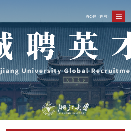
办公网（内网）
聚贤纳才
走进浙大
人才动态
Jobs @ ZJU
Discover ZJU
News and Events
招聘公告
浙大简况
新闻速递
加入我们
人才队伍
人才风采
事业发展
支持保障
Careers @ ZJU
Work and Life
人才计划与项目
工作条件