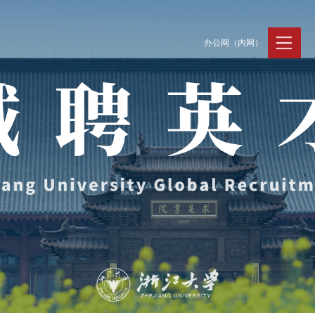
办公网（内网）
聚贤纳才
走进浙大
人才动态
Jobs @ ZJU
Discover ZJU
News and Events
招聘公告
浙大简况
新闻速递
加入我们
人才队伍
人才风采
支持保障
Work and Life
工作条件