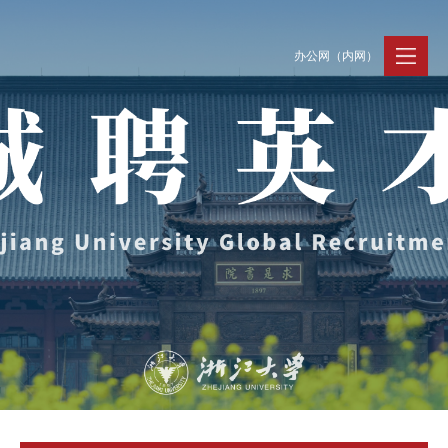
办公网（内网）
聚贤纳才
走进浙大
人才动态
Jobs @ ZJU
Discover ZJU
News and Events
招聘公告
浙大简况
新闻速递
加入我们
人才队伍
人才风采
事业发展
支持保障
Careers @ ZJU
Work and Life
人才计划与项目
工作条件