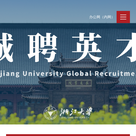
办公网（内网）
聚贤纳才
走进浙大
人才动态
Jobs @ ZJU
Discover ZJU
News and Events
招聘公告
浙大简况
新闻速递
加入我们
人才队伍
人才风采
事业发展
支持保障
Careers @ ZJU
Work and Life
人才计划与项目
工作条件