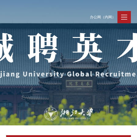
办公网（内网）
聚贤纳才
走进浙大
人才动态
Jobs @ ZJU
Discover ZJU
News and Events
招聘公告
浙大简况
新闻速递
加入我们
人才队伍
人才风采
事业发展
支持保障
Careers @ ZJU
Work and Life
人才计划与项目
工作条件