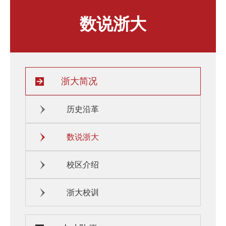
人才发展与培养
人文关怀
数说浙大
教师培训与荣誉
住房资源
生活环境
子女教育
服务保障
浙大简况
历史沿革
数说浙大
校区介绍
浙大校训