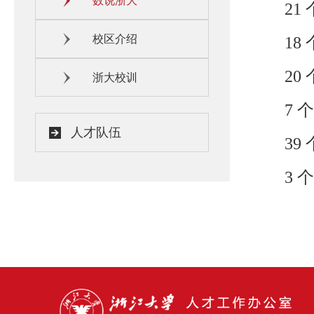
数说浙大
21
校区介绍
18
20
浙大校训
7
个
人才队伍
39
3
个