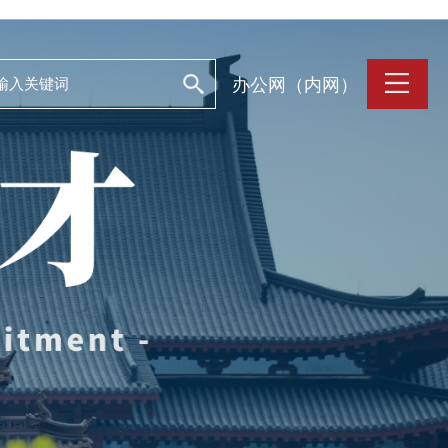
办公网（内网）
支持保障
Work and Life
目
工作条件
养
人文关怀
誉
住房资源
生活环境