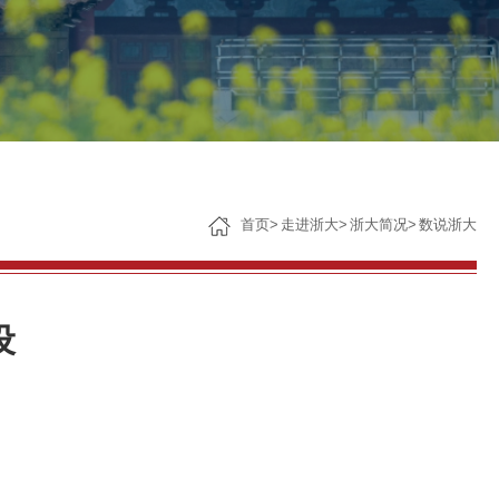
子女教育
服务保障
首页
>
走进浙大
>
浙大简况
>
数说浙大
设