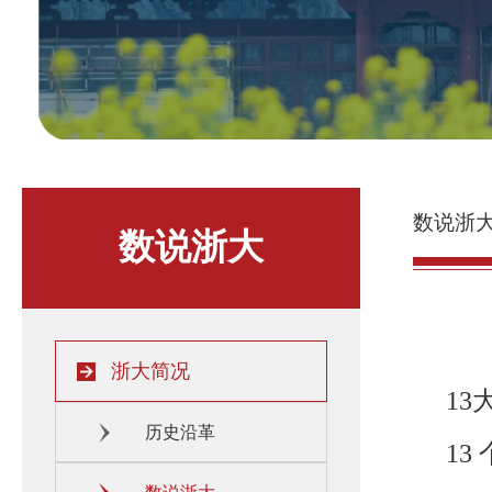
数说浙
数说浙大
浙大简况
13
历史沿革
13