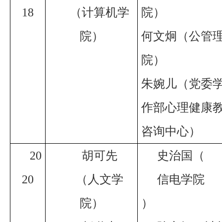
18
（计算机学
院）
院）
何文炯（公管
院）
朱婉儿（党委
作部心理健康
咨询中心）
20
胡可先
史治国（
20
（人文学
信电学院
院）
）