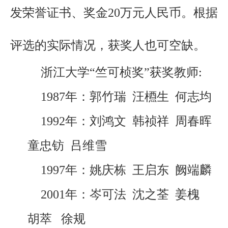
发荣誉证书、奖金20万元人民币。根据
评选的实际情况，获奖人也可空缺。
浙江大学
“竺可桢奖”获奖教师:
1987年：郭竹瑞 汪槱生 何志均
1992年：刘鸿文 韩祯祥 周春晖
童忠钫 吕维雪
1997年：姚庆栋 王启东 阙端麟
2001年：岑可法 沈之荃 姜槐
胡萃 徐规