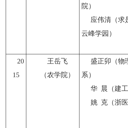
院）
应伟清（求
云峰学园）
20
王岳飞
盛正卯（物
15
（农学院）
系）
华
晨（建
姚
克（浙