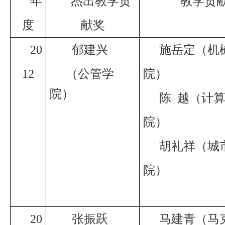
年
杰出教学贡
教学贡
度
献奖
20
郁建兴
施岳定（机
12
（公管
学
院）
院）
陈
越（计
院）
胡礼祥（城
院）
20
张振跃
马建青（马