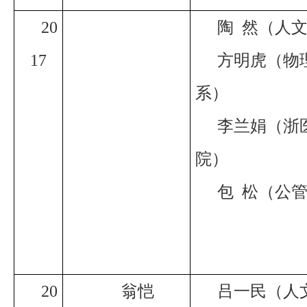
20
陶
然（人
17
方明虎（物
系）
李兰娟（浙
院）
包
松（公
20
翁恺
吕一民（人