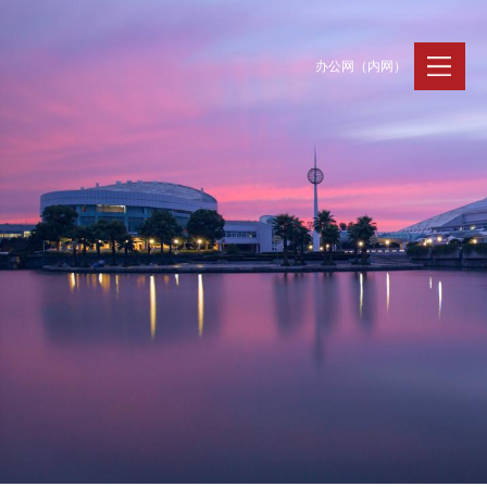
办公网（内网）
聚贤纳才
走进浙大
人才动态
Jobs @ ZJU
Discover ZJU
News and Eve
招聘公告
浙大简况
新闻速递
加入我们
人才队伍
人才风采