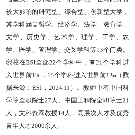
较大影响的研究型、综合型、创新型大学，
其学科涵盖哲学、经济学、法学、教育学、
文学、历史学、艺术学、理学、工学、农
学、医学、管理学、交叉学科等
13
个门类。
我校在
ESI
全部
22
个学科中，有
21
个学科进
入世界前
1%
，
15
个学科进入世界前
1‰
（数
据来源：
ESI
，
2024.11
）。教师中有中国科
学院全职院士
27
人、中国工程院全职院士
21
人，文科资深教授
14
人，高层次人才及优秀
青年人才
2000
余人。