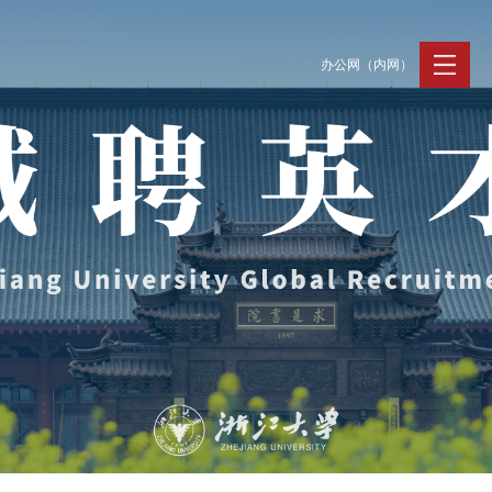
办公网（内网）
聚贤纳才
走进浙大
人才动态
Jobs @ ZJU
Discover ZJU
News and Events
招聘公告
浙大简况
新闻速递
加入我们
人才队伍
人才风采
事业发展
支持保障
Careers @ ZJU
Work and Life
人才计划与项目
工作条件