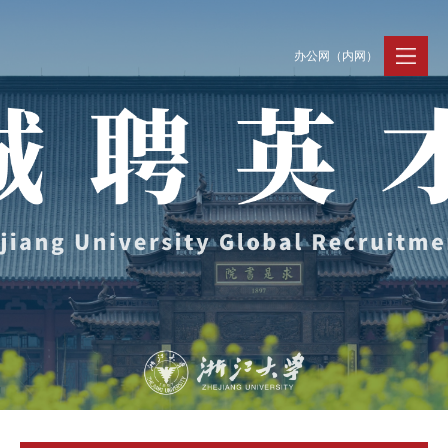
办公网（内网）
聚贤纳才
走进浙大
人才动态
Jobs @ ZJU
Discover ZJU
News and Events
招聘公告
浙大简况
新闻速递
加入我们
人才队伍
人才风采
事业发展
支持保障
Careers @ ZJU
Work and Life
人才计划与项目
工作条件