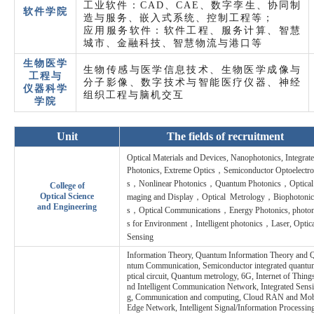
工业软件：CAD、CAE、数字孪生、协同制
软件学院
造与服务、嵌入式系统、控制工程等；
应用服务软件：软件工程、服务计算、智慧
城市、金融科技、智慧物流与港口等
生物医学
生物传感与医学信息技术、生物医学成像与
工程与
分子影像、数字技术与智能医疗仪器、神经
仪器科学
组织工程与脑机交互
学院
Unit
The fields of recruitment
Optical Materials and Devices, Nanophotonics, Integrat
Photonics, Extreme Optics，Semiconductor Optoelectro
s，Nonlinear Photonics，Quantum Photonics，Optical
College of
Optical Science
maging and Display，Optical Metrology，Biophotonic
and
Engineering
s，Optical Communications，Energy Photonics, photon
s for Environment，Intelligent photonics，Laser, Optica
Sensing
Information Theory, Quantum Information Theory and 
ntum Communication, Semiconductor integrated quantu
ptical circuit, Quantum metrology, 6G, Internet of Thing
nd Intelligent Communication Network, Integrated Sens
g, Communication and computing, Cloud RAN and Mob
Edge Network, Intelligent Signal/Information Processin