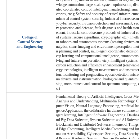
wledge automation, large-scale system optimization, dist
uted coordinated control, intelligent manufacturing, smar
ctories, etc.); Safety and security of critical infrastructure
ndustrial control system security, industrial internet secur
y, cyber security, intrusion detection and assessment, sec
ty protection and defense, fault diagnosis and health ma
ement, industrial control secure protocols of industrial c
College of
ol systems, secure algorithms, cryptography, etc.); Intell
Control Science
nt robotics and autonomous systems (sensing devices an
and Engineering
nalytics, smart imaging and environment perception, mot
n planning and control, multi-agent coordinated decision
eep learning and computational intelligence, autonomous
iving and future transportation, etc.); Intelligent systems 
carbon reduction and efficiency enhancement (renewable
ergy technologies, intelligent measurement and instrumen
ion, monitoring and prognostics, optical detection, micro
no devices and instrumentation, biological and quantum 
sing, measurement and control for quantum computing, 
c.)
Fundamental Theory of Artificial Intelligence, Cross Me
Analysis and Understanding, Multimedia Technology, 
puter Vision, Natural Language Processing, Artificial Inte
gence Application, the collabrative hardware-software int
igent learning, Intelligent Software Engineering, Databas
nd Big Data Software, System Software and AI Softwar
Blockchain and Distributed Software, Internet of Things
d Edge Computing, Intelligent Media Computing and In
mation Accessibility, Cyberspace Security, Data Security
d Privacy, Hardware Security，System Security, Softwa