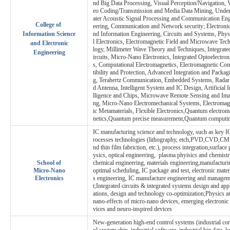
nd Big Data Processing, Visual Perception/Navigation, 
eo Coding/Transmission and Media Data Mining, Unde
ater Acoustic Signal Processing and Communication En
College of
eering, Communication and Network security; Electronic
Information Science
nd Information Engineering, Circuits and Systems, Phys
l Electronics, Electromagnetic Field and Microwave Tec
and Electronic
logy, Millimeter Wave Theory and Techniques, Integrate
Engineering
ircuits, Micro-Nano Electronics, Integrated Optoelectron
s, Computational Electromagnetics, Electromagnetic Co
tibility and Protection, Advanced Integration and Packag
g, Terahertz Communication, Embedded Systems, Radar
d Antenna, Intelligent System and IC Design, Artificial I
lligence and Chips, Microwave Remote Sensing and Ima
ng, Micro-Nano Electromechanical Systems, Electromag
ic Metamaterials, Flexible Electronics,Quantum electro
netics,Quantum precise measurement,Quantum computi
IC manufacturing science and technology, such as key I
rocesses technologies (lithography, etch,PVD,CVD,CM
nd thin film fabriction, etc.), process integration,surface
ysics, optical engineering, plasma phyisics and chemistr
School of
chemical engineering, materials engineering,manufacturi
Micro-Nano
optimal scheduling, IC package and test, electronic mater
Electronics
s engineering, IC manufacture engineering and manage
t;Integrated circuits & integrated systems design and app
ations, design and technology co-optimization;Physics a
nano-effects of micro-nano devices, emerging electronic
vices and neuro-inspired devices
New-generation high-end control systems (industrial con
ol system chip, industrial software, industrial big data, k