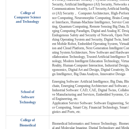
Security, Artificial Intelligence (AI) Security, Networks 
Communications Security, LoT Security,Artificial Intelli
College of
ce (AI) Security， Computer Architecture, High-Perfor
Computer Science
nce Computing, Neuromorphic Computing, Brain-Comp
and Technology
er Interfaces, Human-Machine Intelligence, Service Co
ting, Quantum Computing, Remote Sensing Big Data, 
rging Computing Paradigm, Digital and Analog IC Desi
Endogenous Safety and Security of Network, Open Ne
rking Operating System and Security, Digital Twin, Intel
ent Mobile Robot, Embedded Operating System, Virtuali
ion and Cloud Platform, Next Generation Intelligent C
uting System Architecture, New Software and Hardwar
ollaboration Technology, Trusted Artificial Intelligence 
nology, Modern Intelligent Education Technology, Virtua
Reality, Human-Computer Interaction, Industrial Design
rgonomics, Digital Art and Design, Digital Creativity, D
gn Intelligence, Big Data Analysis, Innovative Design
Emerging Software: Artificial Intelligence, Big Data, Bl
chain, Emerging Computing Architecture and Software, e
Industrial Software: CAD, CAE, Digital Twins, Collabor
School of
ve Manufacturing and Services, Embedded Systems, Co
Software
ol Engineering, etc.
Technology
Application Service Software: Software Engineering, Se
ce Computing, Smart City, Financial Technology, Smart
gistics and Ports, etc.
College of
Biomedical Informatics and Sensor Technology, Biomed
Biomedical
al and Molecular Imaging, Digital Technology and Medi