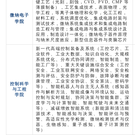
键工艺（光刻，刻蚀，CVD, PVD, CMP 等
薄膜制备），工艺集成技术，表面物理，光
学工程，等离子体物理和化学，化工工程，
微纳电子
材料工程，系统调度优化，集成电路封装与
学院
测试技术，微纳系统集成技术和集成电路制
造工程与管理；集成电路与集成系统设计及
应用，制造设计一体化；微纳电子器件原理
与纳米尺度效应，新型信息器件与类脑芯片
新一代高端控制装备及系统（工控芯片、工
业软件、工业大数据、知识自动化、大规模
系统优化、分布式协同调控、智能制造、智
能工厂等）、重大关键设施综合安全（工控
安全、工业互联网安全、网络安全、安全检
测与评估、安全防护与防御、故障诊断与健
康管理、工业安全协议、安全算法、密码学
控制科学
等）、智能机器人与自主无人系统（感知器
与工程
件与解析方法、智能成像与环境认知、运动
学院
控制与实时规划、协同决策与智能集群、深
度学习与计算智能、智能驾驶与未来交通
等）、减碳增效智能系统（新能源和清洁能
源技术、智能感知与决策、智能评估与预
警、高适应性光学检测、微纳检测技术与仪
器、生物感知、量子感知、量子计算测控
等）