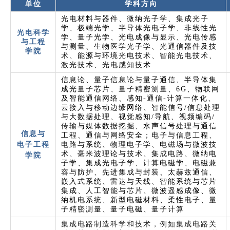
单位
学科方向
光电材料与器件、微纳光子学、集成光子
学、极端光学、半导体光电子学、非线性光
光电科学
学、量子光学、光电成像与显示、光电传感
与工程
与测量、生物医学光子学、光通信器件及技
学院
术、能源与环境光电技术、智能光电技术、
激光技术、光电感知技术
信息论、量子信息论与量子通信、半导体集
成光量子芯片、量子精密测量、6G、物联网
及智能通信网络、感知-通信-计算一体化、
云接入与移动边缘网络、智能信号/信息处理
与大数据处理、视觉感知/导航、视频编码/
传输与媒体数据挖掘、水声信号处理与通信
信息与
工程、通信与网络安全；电子与信息工程、
电子工程
电路与系统、物理电子学、电磁场与微波技
术、毫米波理论与技术、集成电路、微纳电
学院
子学、集成光电子学、计算电磁学、电磁兼
容与防护、先进集成与封装、太赫兹通信、
嵌入式系统、雷达与天线、智能系统与芯片
集成、人工智能与芯片、微波遥感成像、微
纳机电系统、新型电磁材料、柔性电子、量
子精密测量、量子电磁、量子计算
集成电路制造科学和技术，例如集成电路关