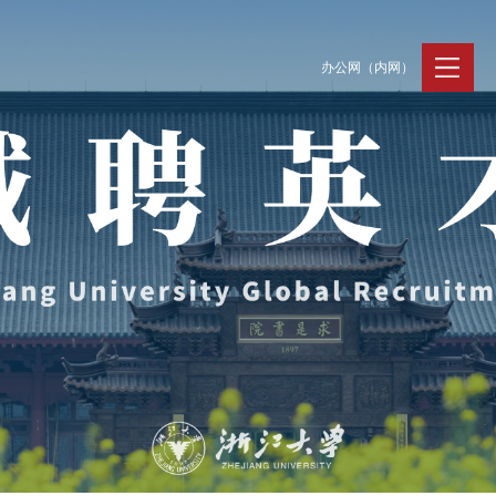
办公网（内网）
聚贤纳才
走进浙大
人才动态
Jobs @ ZJU
Discover ZJU
News and Eve
招聘公告
浙大简况
新闻速递
加入我们
人才队伍
人才风采
支持保障
Work and Life
工作条件