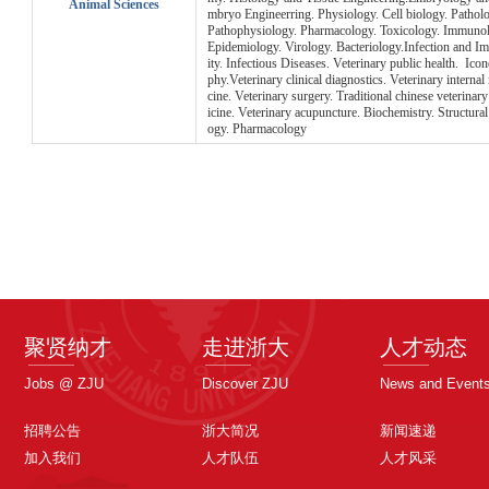
Animal Sciences
mbryo Engineerring. Physiology. Cell biology. Patholo
Pathophysiology. Pharmacology. Toxicology. Immunol
Epidemiology. Virology. Bacteriology.Infection and 
ity. Infectious Diseases. Veterinary public health. Ico
phy.Veterinary clinical diagnostics. Veterinary internal
cine. Veterinary surgery. Traditional chinese veterinar
icine. Veterinary acupuncture. Biochemistry. Structural
ogy. Pharmacology
聚贤纳才
走进浙大
人才动态
Jobs @ ZJU
Discover ZJU
News and Event
招聘公告
浙大简况
新闻速递
加入我们
人才队伍
人才风采