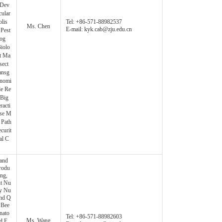
,Dev
cular
lis
Tel: +86-571-88982537
Ms. Chen
E-mail: kyk.cab@zju.edu.cn
Pest
log
iolo
st Ma
sect
ansg
enomi
de Re
，Big
racti
ase M
 Path
curit
al C
and
rodu
ng,
nt Nu
ry Nu
and Q
 Bee
nato
Tel: +86-571-88982603
Ms. Wang
d E