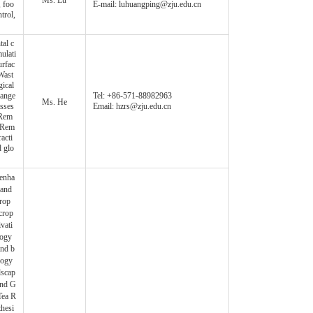
Ms. Lu
, foo
E-mail: luhuangping@zju.edu.cn
trol,
al c
ulati
urfac
Wast
gical
hange
Tel: +86-571-88982963
Ms. He
sses
Email: hzrs@zju.edu.cn
 Rem
, Rem
acti
d glo
enha
 and
rop
crop
vati
logy
and b
logy
dscap
and G
Tea R
hesi