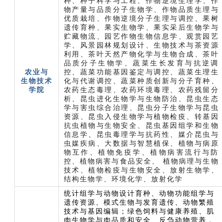
种、种子科学与工程、作物逆境生理学、作
物产量与品质分子生物学、作物品质生理与
优质栽培、作物逆境分子生理与调控、果树
遗传育种、果实生物学、果实采后生物学与
贮藏物流、园艺作物生物信息学、观赏园艺
学、风景园林规划设计、生物技术与茶资源
利用、茶叶天然产物化学与生物合成、茶叶
品质分子生物学、蔬菜生长发育与抗逆调
农业与
控、蔬菜功能基因鉴定与调控、蔬菜生理生
生物技术
化与代谢调控、蔬菜种质创新与分子育种、
学院
农药生态毒理、农药环境毒理、农药残留分
析、昆虫进化生物学与生物防治、昆虫生态
学与害虫综合治理、昆虫分子生物学与昆虫
资源、昆虫入侵生物学与植物检疫、转基因
抗虫植物与生物安全、昆虫基因组学和生物
信息学、昆虫毒理学与抗药性、媒介昆虫与
虫媒疾病、大数据与智慧植保、植物与病原
物互作、植物免疫学、植物病害流行与防
控、植物病害与食品安全、 植物病理与生物
技术、植物检疫与生物安全、放射生物学、
结构生物学、环境化学、放射化学
统计组学与动物设计育种、动物功能组学与
遗传资源、模式生物与发育遗传、动物繁殖
技术与基因编辑；绿色饲料与健康养殖、肌
肉生物学与肉品质和安全、反刍动物营养，