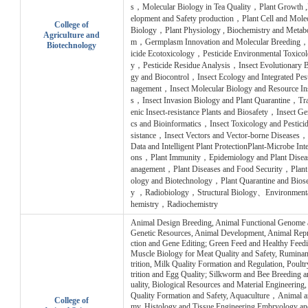
s，Molecular Biology in Tea Quality，Plant Growth 
elopment and Safety production，Plant Cell and Mole
College of
Biology，Plant Physiology , Biochemistry and Metabo
Agriculture and
m，Germplasm Innovation and Molecular Breeding，
Biotechnology
icide Ecotoxicology，Pesticide Environmental Toxico
y，Pesticide Residue Analysis，Insect Evolutionary B
gy and Biocontrol，Insect Ecology and Integrated Pe
nagement，Insect Molecular Biology and Resource In
s，Insect Invasion Biology and Plant Quarantine，Tr
enic Insect-resistance Plants and Biosafety，Insect G
cs and Bioinformatics，Insect Toxicology and Pestici
sistance，Insect Vectors and Vector-borne Diseases
Data and Intelligent Plant ProtectionPlant-Microbe Inte
ons，Plant Immunity，Epidemiology and Plant Dise
anagement，Plant Diseases and Food Security，Plant
ology and Biotechnology，Plant Quarantine and Biose
y ，Radiobiology，Structural Biology、Environment
hemistry，Radiochemistry
Animal Design Breeding, Animal Functional Genome 
Genetic Resources, Animal Development, Animal Rep
ction and Gene Editing; Green Feed and Healthy Feedi
Muscle Biology for Meat Quality and Safety, Rumina
trition, Milk Quality Formation and Regulation, Poult
trition and Egg Quality; Silkworm and Bee Breeding 
uality, Biological Resources and Material Engineering,
Quality Formation and Safety, Aquaculture，Animal a
College of
my. Histology and Tissue Engineering.Embryology an