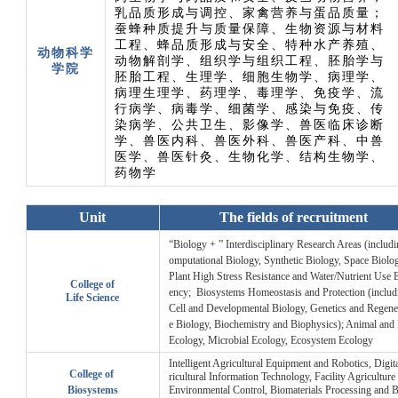
乳品质形成与调控、家禽营养与蛋品质量；
蚕蜂种质提升与质量保障、生物资源与材料
工程、蜂品质形成与安全、特种水产养殖、
动物科学
动物解剖学、组织学与组织工程、胚胎学与
学院
胚胎工程、生理学、细胞生物学、病理学、
病理生理学、药理学、毒理学、免疫学、流
行病学、病毒学、细菌学、感染与免疫、传
染病学、公共卫生、影像学、兽医临床诊断
学、兽医内科、兽医外科、兽医产科、中兽
医学、兽医针灸、生物化学、结构生物学、
药物学
Unit
The fields of recruitment
“Biology + ” Interdisciplinary Research Areas (includ
omputational Biology, Synthetic Biology, Space Biolog
Plant High Stress Resistance and Water/Nutrient Use E
College of
ency; Biosystems Homeostasis and Protection (includ
Life Science
Cell and Developmental Biology, Genetics and Regene
e Biology, Biochemistry and Biophysics); Animal and 
Ecology, Microbial Ecology, Ecosystem Ecology
Intelligent Agricultural Equipment and Robotics, Digit
College of
ricultural Information Technology, Facility Agriculture
Biosystems
Environmental Control, Biomaterials Processing and 