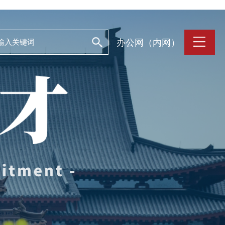
办公网（内网）
支持保障
Work and Life
目
工作条件
养
人文关怀
誉
住房资源
生活环境