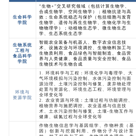
“生物+”交叉研究领域（包括计算生物学、
合成生物学、空间生物学）；植物抗逆与高
生命科学
效；生命系统稳态与保护（包括细胞与发育
学院
生物学、遗传与再生生物学、生物化学与生
物物理学）；动植物生态学、微生物生态
学、生态系统生态学
智能农业装备与机器人、数字农业信息技
生物系统
术、设施农业与环境调控、生物物料加工与
工程与
生物质利用、食品绿色与智能制造、食品营
食品科
学
养与人类健康、食品质量与安全控制、食品
学院
生物技术与生物合成
1. 环境科学与工程：
环境化学与毒理学、大
气环境模拟与污染控制、水体污染控制与面
源治理、土壤污染控制与修复、废弃物处理
处置与资源化、环境生态工程、环境管理与
环境与
全球变化等
资源学院
2. 农业资源与环境：
土壤过程与功能调控、
植物营养与施肥调控、农业遥感与信息技
术、土水污染控制与修复、土壤-生物互作与
健康、碳氮过程与全球变化等
作物生物信息学与基因组学、作物种质（基
因）创新与挖掘利用、作物分子与设计育