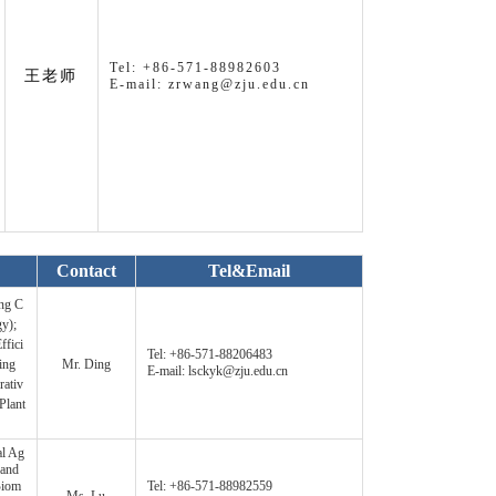
Tel: +86-571-88982603
王老师
E-mail: zrwang@zju.edu.cn
Contact
Tel&Email
ing C
y);
ffici
Tel: +86-571-88206483
ing
Mr. Ding
E-mail: lsckyk@zju.edu.cn
rativ
Plant
al Ag
 and
Biom
Tel: +86-571-88982559