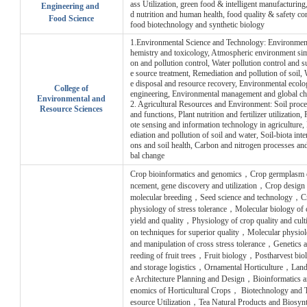
ass Utilization, green food & intelligent manufacturing
Engineering
and
d nutrition and human health, food quality & safety con
Food Science
food biotechnology and synthetic biology
1.Environmental Science and Technology: Environment
hemistry and toxicology, Atmospheric environment sim
on and pollution control, Water pollution control and s
e source treatment, Remediation and pollution of soil, 
e disposal and resource recovery, Environmental ecolo
College of
engineering, Environmental management and global c
Environmental and
2. Agricultural Resources and Environment: Soil proce
Resource Sciences
and functions, Plant nutrition and fertilizer utilization,
ote sensing and information technology in agriculture
ediation and pollution of soil and water, Soil-biota inter
ons and soil health, Carbon and nitrogen processes an
bal change
Crop bioinformatics and genomics，Crop germplasm 
ncement, gene discovery and utilization，Crop design
molecular breeding，Seed science and technology，C
physiology of stress tolerance，Molecular biology of 
yield and quality，Physiology of crop quality and culti
on techniques for superior quality，Molecular physio
and manipulation of cross stress tolerance，Genetics 
reeding of fruit trees，Fruit biology，Postharvest bio
and storage logistics，Ornamental Horticulture，Lan
e Architecture Planning and Design，Bioinformatics 
enomics of Horticultural Crops， Biotechnology and 
esource Utilization，Tea Natural Products and Biosynt