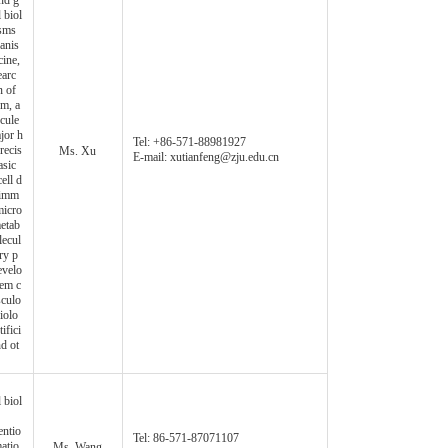
nd g
 biol
isms
anis
ine,
earc
n of
sm, a
cule
jor h
Tel: +86-571-88981927
recis
Ms. Xu
E-mail: xutianfeng@zju.edu.cn
asic
ell d
 imm
micro
metab
lecul
ry p
evelo
tem c
sculo
iolo
ifici
d ot
 biol
entio
Tel: 86-571-87071107
matio
Ms. Wang