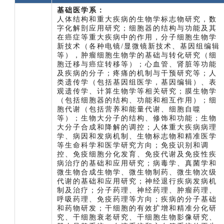
基础医学系：
人体结构和重大疾病的生物学标志物研究，数
字化解剖应用研究；细胞器的结构与功能及其
在癌症等重大疾病中的作用，分子细胞生物学
新技术（各种电镜/显微镜新技术、基因组编辑
等），肿瘤细胞生物学的基础与转化研究（细
胞迁移与癌症转移等）；心血管、肾脏等功能
及疾病的分子；疼痛的机制与干预研究等；人
类遗传学（包括基因组医学，基因编辑）、表
观遗传学、计算生物学等相关研究；膜生物学
（包括细胞器的结构、功能和相互作用）；细
胞代谢（包括营养和能量代谢、细胞自噬
等）；生物大分子的结构、修饰和功能；生物
大分子合成和降解的调控；人体重大疾病病理
学、病因和发病机制、生物标志物和精准医学
等生命科学和医学研究方向；免疫识别和调
控、免疫细胞分化发育、免疫代谢及免疫性疾
病治疗的基础和应用研究；病毒学、真菌学和
微生物合成生物学、微生物制药、微生物次级
代谢的基础和应用研究；神经退行疾病发病机
制及治疗；分子药理、神经药理、肿瘤药理、
呼吸药理、免疫药理等方向；疾病的分子基础
和药物研发；干细胞的有效扩增和精准分化研
究、干细胞衰老研究、干细胞生物影像研究、