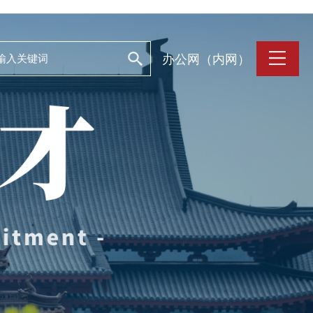
办公网（内网）
支持保障
Work and Life
目
工作条件
养
人文关怀
誉
住房资源
生活环境