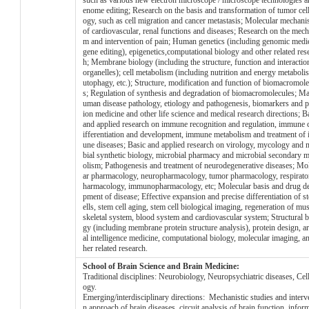
such as various new electron microscope / microscope technologies a
enome editing; Research on the basis and transformation of tumor cell
ogy, such as cell migration and cancer metastasis; Molecular mechan
of cardiovascular, renal functions and diseases; Research on the mech
m and intervention of pain; Human genetics (including genomic medic
gene editing), epigenetics,computational biology and other related res
h; Membrane biology (including the structure, function and interactio
organelles); cell metabolism (including nutrition and energy metaboli
utophagy, etc.); Structure, modification and function of biomacromole
s; Regulation of synthesis and degradation of biomacromolecules; Ma
uman disease pathology, etiology and pathogenesis, biomarkers and p
ion medicine and other life science and medical research directions; B
and applied research on immune recognition and regulation, immune c
ifferentiation and development, immune metabolism and treatment of
une diseases; Basic and applied research on virology, mycology and 
bial synthetic biology, microbial pharmacy and microbial secondary 
olism; Pathogenesis and treatment of neurodegenerative diseases; Mo
ar pharmacology, neuropharmacology, tumor pharmacology, respirato
harmacology, immunopharmacology, etc; Molecular basis and drug d
pment of disease; Effective expansion and precise differentiation of s
ells, stem cell aging, stem cell biological imaging, regeneration of mu
skeletal system, blood system and cardiovascular system; Structural b
gy (including membrane protein structure analysis), protein design, art
al intelligence medicine, computational biology, molecular imaging, an
her related research.
School of Brain Science and Brain Medicine:
Traditional disciplines: Neurobiology, Neuropsychiatric diseases, Cell
ogy.
Emerging/interdisciplinary directions: Mechanistic studies and interv
n approach of brain diseases, circuit analysis of brain function, infor