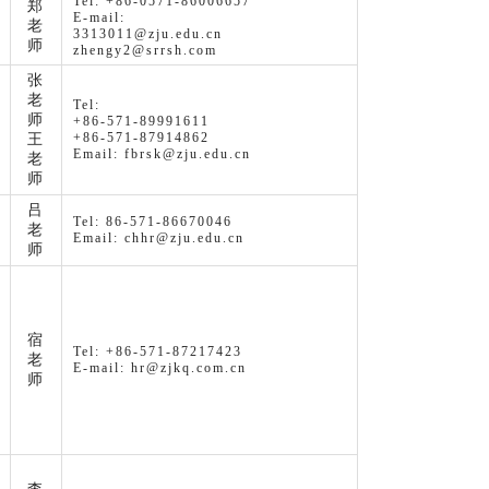
Tel: +86-0571-86006657
郑
E-mail:
老
3313011@zju.edu.cn
师
zhengy2@srrsh.com
张
老
Tel:
师
+86-571-89991611
+86-571-87914862
王
Email: fbrsk@zju.edu.cn
老
师
吕
Tel: 86-571-86670046
老
Email: chhr@zju.edu.cn
师
宿
Tel: +86-571-87217423
老
E-mail: hr@zjkq.com.cn
师