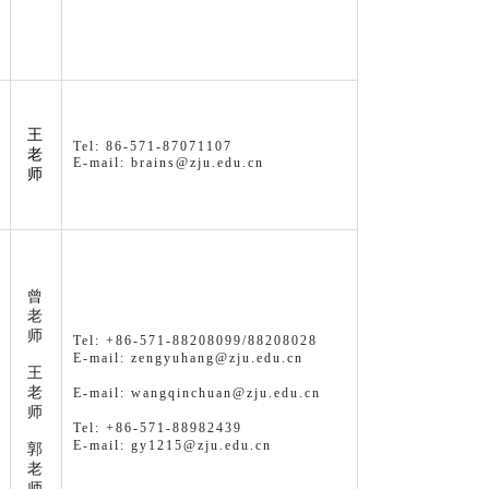
王
Tel: 86-571-87071107
老
E-mail: brains@zju.edu.cn
师
曾
老
师
Tel: +86-571-88208099/88208028
E-mail: zengyuhang@zju.edu.cn
王
老
E-mail: wangqinchuan@zju.edu.cn
师
Tel: +86-571-88982439
E-mail: gy1215@zju.edu.cn
郭
老
师