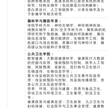
肌肉骨骼系统，血液系统和心血管系统的再生
研究；结构生物学（包括膜蛋白结构解析）、
蛋白质设计、人工智能医学、计算生物学及分
子影像学等相关研究
脑科学与脑医学系：
传统学科方向：神经生物学、神经精神疾病、
细胞生物学；新兴/交叉学科方向：脑疾病的机
理研究和干预措施、脑功能的环路解析、脑功
能信息读取、脑功能调控，生物医学工程、脑
机接口与混合智能、类脑计算与神经计算、脑
高级认知功能和计算模型。
公共卫生学院：
数智健康：大数据健康科学、健康医疗大数据
的挖掘与应用、慢病预防与控制、医学人工智
能、风险预测、老龄化、流行病与卫生统计、
生物遗传、生物信息学等；
重大传染病防控与突发公共卫生事件应急管
理：传染病预防与控制、传染病传播模型、突
发公共卫生应急管理等；
营养、环境、职业与健康：营养与食品卫生、
劳动卫生与环境卫生、卫生毒理、职业卫生
等；
健康政策与健康促进：卫生政策、儿少卫生与
妇幼保健、社会医学与卫生事业管理、健康教