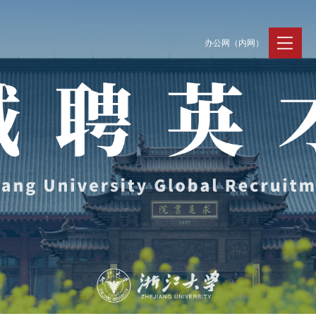
办公网（内网）
聚贤纳才
走进浙大
人才动态
Jobs @ ZJU
Discover ZJU
News and Eve
招聘公告
浙大简况
新闻速递
加入我们
人才队伍
人才风采
支持保障
Work and Life
工作条件