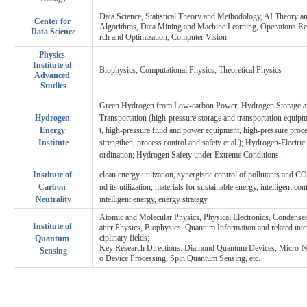
Data Science, Statistical Theory and Methodology, AI Theory a
Center for
Algorithms, Data Mining and Machine Learning, Operations Re
Data Science
rch and Optimization, Computer Vision
Physics
Institute of
Biophysics; Computational Physics; Theoretical Physics
Advanced
Studies
Green Hydrogen from Low-carbon Power; Hydrogen Storage 
Hydrogen
Transportation (high-pressure storage and transportation equip
Energy
t, high-pressure fluid and power equipment, high-pressure proc
Institute
strengthen, process control and safety et al ); Hydrogen-Electri
ordination; Hydrogen Safety under Extreme Conditions.
Institute of
clean energy utilization, synergistic control of pollutants and C
Carbon
nd its utilization, materials for sustainable energy, intelligent cont
Neutrality
intelligent energy, energy strategy
Atomic and Molecular Physics, Physical Electronics, Condens
Institute of
atter Physics, Biophysics, Quantum Information and related inte
ciplinary fields;
Quantum
Key Research Directions: Diamond Quantum Devices, Micro-
Sensing
o Device Processing, Spin Quantum Sensing, etc.