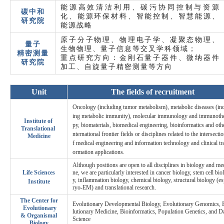
能源高效清洁利用、碳污协同控制与资源
碳中和
化、能源环保材料、智能控制、智慧能源、
研究院
能源战略
原子分子物理、物理电子学、凝聚态物理、
量子
生物物理、量子信息等交叉学科领域；
精密
测量
重点研究方向：金刚石量子器件、微纳器件
研究院
加工、自旋量子精密测量等方向
Unit
The fields of recruitment
Oncology (including tumor metabolism), metabolic diseases (in
ing metabolic immunity), molecular immunology and immunoth
Institute of
py, biomaterials, biomedical engineering, bioinformatics and othe
Translational
nternational frontier fields or disciplines related to the intersecti
Medicine
f medical engineering and information technology and clinical tr
ormation applications.
Although positions are open to all disciplines in biology and me
Life Sciences
ne, we are particularly interested in cancer biology, stem cell bio
y, inflammation biology, chemical biology, structural biology (es
Institute
ryo-EM) and translational research.
The Center for
Evolutionary Developmental Biology, Evolutionary Genomics, 
Evolutionary
lutionary Medicine, Bioinformatics, Population Genetics, and D
&
Organismal
Science
Biology