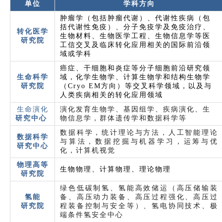
单位
学科方向
肿瘤学（包括肿瘤代谢）、代谢性疾病（包
括代谢性免疫）、分子免疫学及免疫治疗、
转化医学
生物材料、生物医学工程、生物信息学等医
研究院
工信交叉及临床转化应用相关的国际前沿领
域或学科
癌症、干细胞和炎症等分子细胞前沿研究领
生命科学
域，化学生物学、计算生物学和结构生物学
研究院
（Cryo EM方向）等交叉科学领域，以及与
人类疾病相关的转化应用领域
生命演化
演化发育生物学、基因组学、疾病演化、生
研究中心
物信息学，群体遗传学和数据科学等
数据科学，统计理论与方法，人工智能理论
数据科学
与算法，数据挖掘与机器学习，运筹与优
研究中心
化，计算机视觉
物理高等
生物物理、计算物理、理论物理
研究院
绿色低碳制氢、氢能高效储运（高压储输装
氢能
备、高压动力装备、高压过程强化、高压过
研究院
程装备控制与安全等）、氢电协同技术、极
端条件氢安全中心