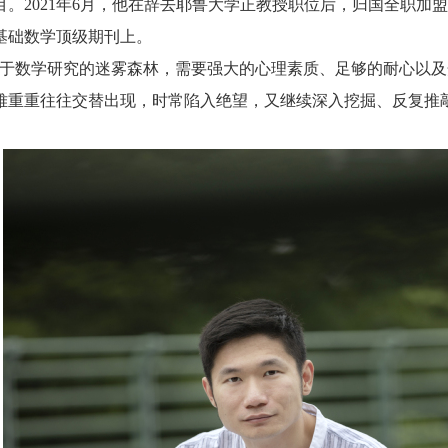
目。
2021
年
6
月，他在辞去耶鲁大学正教授职位后，归国全职加盟
基础数学顶级期刊上。
数学研究的迷雾森林，需要强大的心理素质、足够的耐心以及开
难重重往往交替出现，时常陷入绝望，又继续深入挖掘、反复推