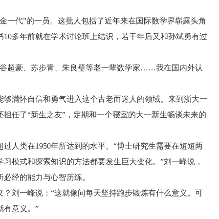
金一代
”
的一员。这批人包括了近年来在国际数学界崭露头角
书
10
多年前就在学术讨论班上结识，若干年后又和孙斌勇有过
谷超豪、苏步青、朱良璧等老一辈数学家……我在国内外认
够满怀自信和勇气进入这个古老而迷人的领域。来到浙大一
担任了“新生之友”，定期和一个寝室的大一新生畅谈未来的
超过人类在
1950
年所达到的水平。
“
博士研究生需要在短短两
学习模式和探索知识的方法都要发生巨大变化。
”
刘一峰说，
所必经的能力与心智历练。
？刘一峰说：“这就像问每天坚持跑步锻炼有什么意义。可
就有意义。”