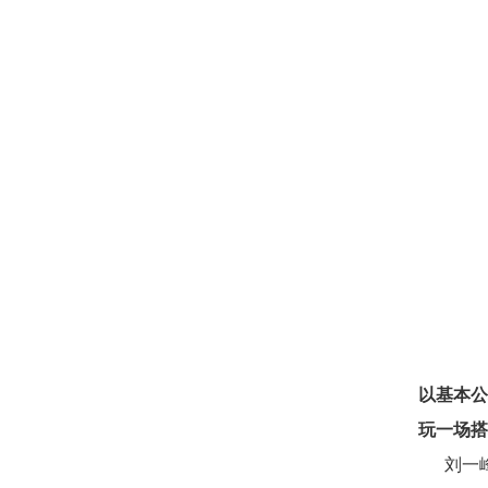
以基本公
玩一场搭
刘一峰把