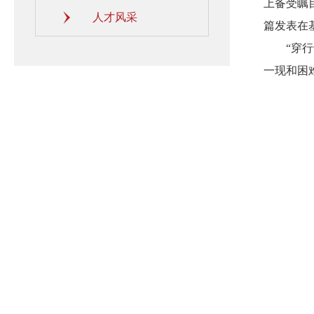
上备受瞩
人才风采
篇发表在
“穿行于
一现和困