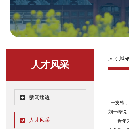
人才风
人才风采
新闻速递
一支笔，
刘一峰说
人才风采
近年来，