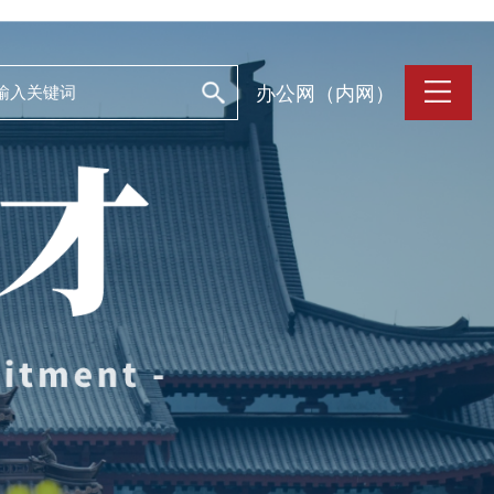
办公网（内网）
支持保障
Work and Life
目
工作条件
养
人文关怀
誉
住房资源
生活环境