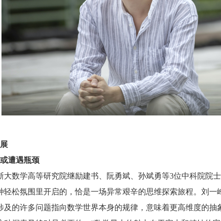
展
或遭遇瓶颈
数学高等研究院继励建书、阮勇斌、孙斌勇等
3
位中科院院士
松氛围里开启的，恰是一场异常艰辛的思维探索旅程。刘一峰
涉及的许多问题指向数学世界本身的规律，意味着更高维度的抽