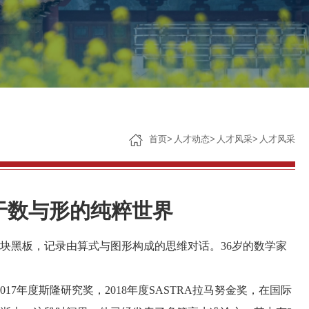
子女教育
服务保障
首页
>
人才动态
>
人才风采
>
人才风采
醉于数与形的纯粹世界
块黑板，记录由算式与图形构成的思维对话。
36
岁的数学家
。
017
年度斯隆研究奖，
2018
年度
SASTRA
拉马努金奖，在国际