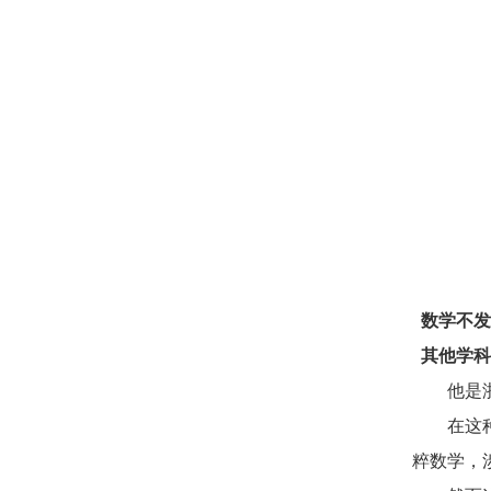
数学不发
其他学科
他是浙大
在这种轻
粹数学，