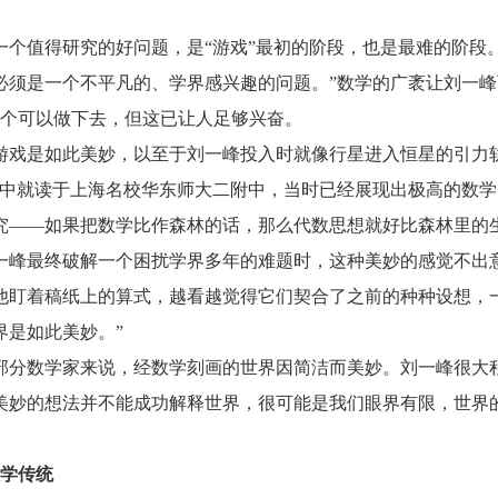
值得研究的好问题，是“游戏”最初的阶段，也是最难的阶段。
必须是一个不平凡的、学界感兴趣的问题。”数学的广袤让刘一
个可以做下去，但这已让人足够兴奋。
是如此美妙，以至于刘一峰投入时就像行星进入恒星的引力轨
高中就读于上海名校华东师大二附中，当时已经展现出极高的数
究——如果把数学比作森林的话，那么代数思想就好比森林里的
最终破解一个困扰学界多年的难题时，这种美妙的感觉不出意
他盯着稿纸上的算式，越看越觉得它们契合了之前的种种设想，
界是如此美妙。”
数学家来说，经数学刻画的世界因简洁而美妙。刘一峰很大程
美妙的想法并不能成功解释世界，很可能是我们眼界有限，世界
学传统