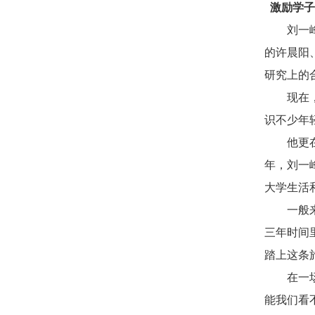
激励学子
刘一
的许晨阳
研究上的
现在，刘
识不少年
他更在意
年，刘一
大学生活
一般来说
三年时间
踏上这条
在一场论
能我们看