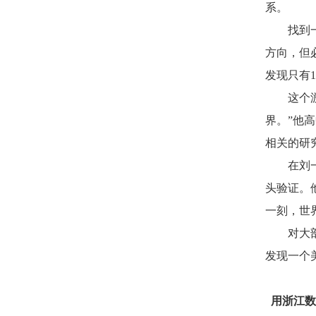
系。
找到一个
方向，但
发现只有
1
这个游戏
界。”他
相关的研
在刘一峰
头验证。
一刻，世
对大部分
发现一个
用浙江数