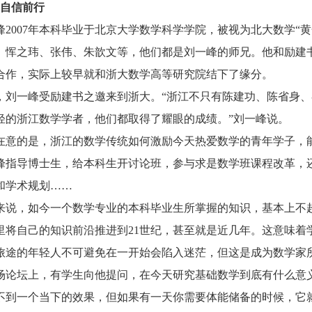
自信前行
峰
2007
年本科毕业于北京大学数学科学学院，被视为北大数学
“
黄
、恽之玮、张伟、朱歆文等，他们都是刘一峰的师兄。他和励建
合作，实际上较早就和浙大数学高等研究院结下了缘分。
一峰受励建书之邀来到浙大。“浙江不只有陈建功、陈省身、
轻的浙江数学学者，他们都取得了耀眼的成绩。”刘一峰说。
的是，浙江的数学传统如何激励今天热爱数学的青年学子，能
峰指导博士生，给本科生开讨论班，参与求是数学班课程改革，还
和学术规划……
，如今一个数学专业的本科毕业生所掌握的知识，基本上不
里将自己的知识前沿推进到
21
世纪，甚至就是近几年。这意味着
旅途的年轻人不可避免在一开始会陷入迷茫，但这是成为数学家
坛上，有学生向他提问，在今天研究基础数学到底有什么意义
不到一个当下的效果，但如果有一天你需要体能储备的时候，它