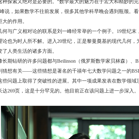
探索又绝对是必要的。“数学最大的魅力在于宏大和精妙的完
一峰说，如果数学不往前发展，很多其他学科早晚会遇到瓶颈。看
巨大的作用。
与广义相对论的联系是刘一峰经常举的一个例子。
19
世纪末
理论也为时人所不解。进入
20
世纪，正是黎曼奠基的现代几何，
变了人类生活的诸多方面。
长期钻研的许多问题都与
Beilinson
（俄罗斯数学家贝林森）、
B
列猜想有关
——
这些猜想是著名的千禧年七大数学问题之一的
BS
这些问题上取得了突破性的进展。其中一项成果发表在数学领域
长达
269
页，这是十分罕见的。他目前正在该问题上进一步深入。