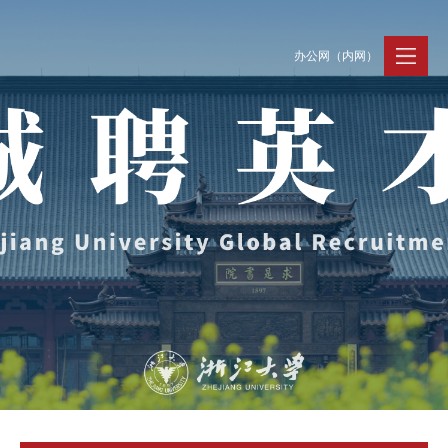
办公网（内网）
聚贤纳才
走进浙大
人才动态
Jobs @ ZJU
Discover ZJU
News and Events
招聘公告
浙大简况
新闻速递
加入我们
人才队伍
人才风采
事业发展
支持保障
Careers @ ZJU
Work and Life
人才计划与项目
工作条件