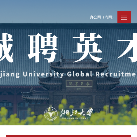
办公网（内网）
聚贤纳才
走进浙大
人才动态
Jobs @ ZJU
Discover ZJU
News and Events
招聘公告
浙大简况
新闻速递
加入我们
人才队伍
人才风采
事业发展
支持保障
Careers @ ZJU
Work and Life
人才计划与项目
工作条件