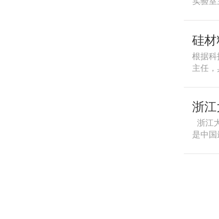
实验室
材料，
研究3
就。3
污染物
至kjbw
知名的
硅材
889
局。4
根据科
实验室
主任，
料:1
结构材
奖成果
3．具
料请在2
充沛，
浙江
邮箱。联
个月。
866
浙江大
分反映
是中国
右的个
射，可
寄达浙江
研究生
张敏电话
次继续
究院邮编
学学位
见学院网
交叉，
医学心