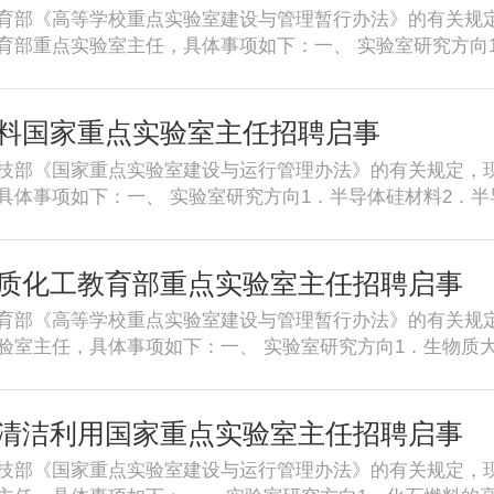
学“百人计划”。竭诚欢迎海内外青年英才加盟浙江大学电气
nt university or research institution, or a world-famous enterp
育部《高等学校重点实验室建设与管理暂行办法》的有关规
技术、海洋输配电技术、新能源变换与并网、交直流柔性输
ent among peer researchers and will become a future leader i
育部重点实验室主任，具体事项如下：一、 实验室研究方向
、先进传动技术、微电网技术、机器人技术、智能控制与智
ears old or less. Once recruited, he or she shall work full-
．光电磁功能高分子4．生物医用功能高分子5．分离功能高
.具有国际高水平大学助理教授或副教授相当水平的优秀青年
ity offers a generous start-up fund, a competitive salary and
风严谨。2．本领域国内外知名的学术带头人：海外应聘者
，全职在岗工作。2. 具有良好的职业道德、严谨求实的学
nity to purchase a university's apartment with discount.(2) 
内应聘者一般应为科学院院士、长江学者特聘教授、国家杰
料国家重点实验室主任招聘启事
个学术方向。三、相关待遇1.聘任为研究员，具有博士生招生
l students.(3) Zhejiang University helps to solve the schooli
精神和组织、管理及领导能力，作风民主，办事公正，顾全
动经费（可面谈）；3.提供办公和实验室空间；4.提供公寓
nge the spouse’s job.Further information about the “Hundred 
技部《国家重点实验室建设与运行管理办法》的有关规定，
研与管理的一线科技工作者，年龄一般不超过60周岁，每年
.协助解决子女入学入托，协助安排配偶工作。四、材料提供
talent.zju.edu.cn/redir.php?catalog_id=20038&object_id=3171
具体事项如下：一、 实验室研究方向1．半导体硅材料2．半
待遇参照学校的有关规定面议确定。四、申请者需提供个人材
本信息、学习和工作经历、学历学位证明、主要学术成就、
 Curriculum Vitae with a list of publications, and innovativ
料及物理二、招聘条件1．热爱祖国，科学道德高尚，学风严
教学科研管理工作业绩材料，列出著作、论文、科研项目、获
况等）。 通讯地址：浙江省杭州市浙大路38号，浙江大学电气
s, research statement, three references letters, and three 
有较强的团结协作精神和组织、管理及领导能力，作风民主，
绍取得的重要学术成就。3. 拟开展工作的计划和设想。上述材
徐红华 朱苏杭联系电话：+86-571-87951538 传真：+86-571
 sent by email to zhuxiaoye@zju.edu.cn.
能胜任教学、科研与管理的一线科技工作者，年龄一般不超过
质化工教育部重点实验室主任招聘启事
究院或电子邮件发至kjbwjb@zju.edu.cn、kjczm@zju
ju.edu.cn，office@zju.edu.cn学院网址：Http://ee.zju.edu.
三、工作和生活待遇参照学校的有关规定面议确定。四、申请
88981125传真：86-571-88981125地址：杭州市西湖
育部《高等学校重点实验室建设与管理暂行办法》的有关规
本人学术水平的教学科研管理工作业绩材料，列出著作、论文
8
验室主任，具体事项如下：一、 实验室研究方向1．生物质
人简介，着重介绍取得的重要学术成就。3. 拟开展工作的计划
物催化与转化4．生物活性物质的分离与纯化5．低品位生物
大学科学技术研究院或电子邮件发至kjbwjb@zju.edu.cn、k
高尚，学风严谨。2．本领域国内外知名的学术带头人。3．
：86-571-88981125传真：86-571-88981125地
，作风民主，办事公正，顾全大局。4．身体健康，精力充
清洁利用国家重点实验室主任招聘启事
：310058
年龄一般不超过60周岁，每年在实验室工作时间不少于8个
技部《国家重点实验室建设与运行管理办法》的有关规定，
确定。四、申请者需提供个人材料:1．个人简历（包括充分