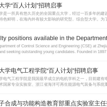
h at a level comparable to the academic achievement of assi
大学“百人计划”招聘启事
enowned universities. Successful candidates must work full-
学是一所具有悠久历史的全国重点大学，经过一百多年的建
tionally competitive and independent research program in cutt
特色鲜明，在海内外有较大影响的研究型、综合型大学。为
one of the leading research-intensive universities in China, Z
争力的优秀青年学者，造就一支支撑学校未来发展的高水平
u. Successful candidates will be employed as Principal Inve
的学术标准和程序，试行教师Tenure－Track制，实施“百人
l students. ZJU will offer an internationally competitive sal
年英才的加盟，共创浙江大学新的辉煌。一、招聘对象及条件
lty positions available in the Departmen
ity's apartment at a price much lower than the market price, 
水平的优秀青年人才；年龄一般在35周岁左右，身体健康；入
neering
as well as internationally competitive research startup pack
artment of Control Science and Engineering (CSE) at Zhejia
严谨求实的学风、突出的学术发展潜力和合作精神，能独立发
ged to submit their applications electronically to tr@zju.edu
nd seeking outstanding young candidates. Founded in 1897 
，具有博士生招生资格；2.提供具有海内外竞争力的薪酬和科
ls in pdf format: a comprehensive CV, a statement of researc
ul city of Hangzhou, Zhejiang University is one of the top uni
寓住房，可按照学校相关政策申购人才专用房1套；5.协助
ces with detailed contact information. Contact：Talents Of
, the CSE have a history of excellence in education and di
供：有意向的应聘者，请点击“我要应聘” ，按要求填写相
90Fax：+86-571-88981976 E-mail:tr@zju.edu.cn
estigious research and education bases in the area of contro
大学电气工程学院“百人计划”招聘启事
历、主要学术成就、承担科研项目情况、发表文章目录、专
ial process control in China. National labs and centers are 
ju.edu.cn，我们将及时回复。欢迎垂询！联系人：徐晓忠、何银
学电气工程学院是我国最早成立的电机学科之一，目前建有
s the state key laboratory of industrial control technology, t
345、88981390传真：+86-571-88981976 E-mail: t
术国家专业实验室、浙江省海洋可再生能源电气装备与系统
ial automation and an experiment and teaching center for a
学人才工作办公室，邮编：310
电气学院研究领域包括“电气工程”、“控制科学与工程”、“
 excellent young talents to join it and together to create a g
 2014年5月15日
科博士点、国家工程研究中心、国家重点实验室、博士后流
Position Type ：“Hundred Talents Program” (Tenure Track)Q
气工程学科的战略，借鉴国际高水平大学教师聘任的学术标准和程序
子合成与功能构造教育部重点实验室主任
nt should hold an assistant professorship or an associate prof