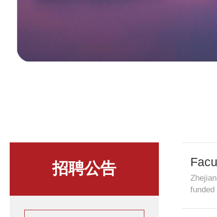
Facu
招聘公告
Prog
Zhejian
funded 
expecte
applica