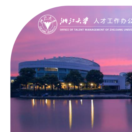
聚贤纳才
走进浙大
Jobs @ ZJU
Discover ZJU
招聘公告
浙大简况
加入我们
人才队伍