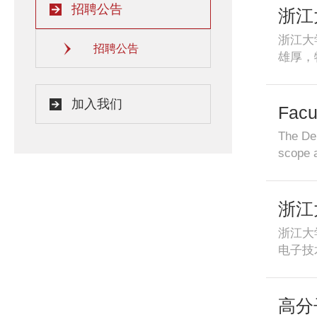
招聘公告
researc
浙江
world-r
浙江大
interna
招聘公告
雄厚，
ZJU.As 
国际竞
Hangzho
师聘任
doctora
加入我们
内外青
Facu
univers
授相当
Engi
spaces 
The Dep
道德、
encoura
scope a
研究员
materia
beautif
提供公
referen
members
材料提
889813
most pr
浙江
工作经
industr
tr@z
浙江大
include
88981
电子技
industr
大
室等。
invites
学
一级学
people.
一流电
高分
applica