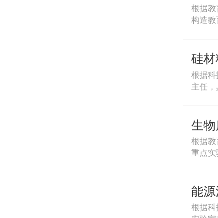
浙江大
promine
根据教
能电网
top tal
构造教
种电机
be 35 y
变学3
件：1
Univers
尚，学
入选后
opportu
位；国
硅材
发展一
doctora
结协作
科研启
to arra
根据科
学、科
套；5
http://
主任，
和生活
个人基
copy of
结构材
水平的
获奖情
diploma
3．具
着重介
联系人：
may be
充沛，
生物
学技术研
xuhh@z
个月。
571-
根据教
分反映
31005
重点实
右的个
物质生
寄达浙江
学道德
张敏电话
导能力
能源
究院邮编
作者，
根据科
定面议