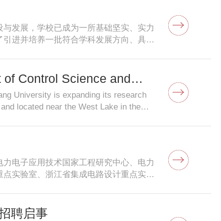
stant professor or associate professor in
time and are expected to establish
设与发展，学校已成为一所基础坚实、实力
ing-edge areas of the relevant field at
了引进并培养一批符合学科发展方向、具有
JU is located in the beautiful city of
师资队伍，浙江大学借鉴国际高水平大学教
stigators and are qualified to supervise
计划”。 “国有成均，在浙之滨”。热诚欢迎海
ary and the opportunity to purchase
：1.具有国际高水平大学助理教授或副教
t of Control Science and
and will provide office and laboratory
选后，全职在岗工作。2. 具有良好的职业
ages. Qualified applicants are strongly
ng University is expanding its research
展一个学术方向。二、相关待遇1.聘任为
.cn. Applicants should include the following
and located near the West Lake in the
研启动经费；3.提供办公和实验室空间；4.
h and teaching plan, and a list of 3 to 5
versities in China. With about 110 faculty
解决子女入学入托，协助安排配偶工作。三、
fice, ZJUTel：+86-571-88981345, +86-571-
scovery, and the department is one of the
关信息，上传简历（含个人基本信息、学习和
l science and engineering, especially in
利及获奖情况等），同时将相关材料发送至
located in our CSE department, which
根、张雯婷 联系电话：+86-571-
电力电子应用技术国家工程研究中心、电力
he national engineering research center for
r@zju.edu.cn地址：浙江杭州市余杭塘路866号浙江
重点实验室、浙江省集成电路设计重点实验
utomation. The CSE department sincerely
058 浙江大
电子科学与技术”等，建有国家一级重点学科、
lorious future for the CSE department and its
动站。为了进一步推进人才强院、创建世界
ualifications and Requirements:(1) The
，试行教师Tenure－Track制，实施
招聘启事
essorship (or an equivalent title) in a