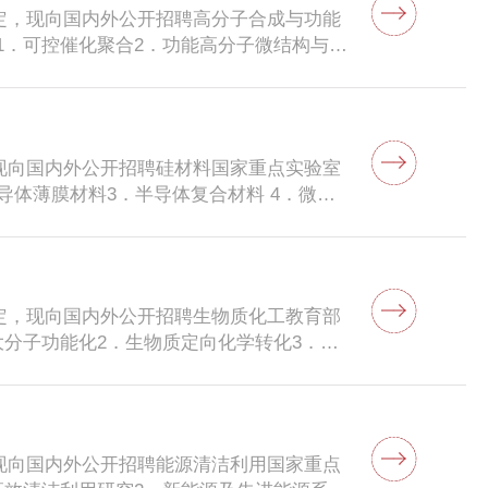
工程学院。一、招聘相关研究领域与方向智
rise or institution.(2) The applicant is a
定，现向国内外公开招聘高分子合成与功能
电、新颖功率器件、电力电子集成技术、特
n his or her area.(3) The applicant should
1．可控催化聚合2．功能高分子微结构与流
能系统、集成电路设计等二、招聘对象及条
time at ZJU. Remuneration:(1) Zhejiang
分子二、招聘条件1．热爱祖国，科学道德高
人才；年龄一般在35周岁左右，身体健康；
 an attractive housing benefit with the
一般应担任高水平大学正教授或其他相应职
风、突出的学术发展潜力和合作精神，能独立
The qualified candidates can supervise
出青年科学基金获得者。3．具有较强的团
资格；2.提供具有海内外竞争力的薪酬和
ng of children in kindergarten and assistant
大局。4．身体健康，精力充沛，能胜任教
住房，可按照学校相关政策申购人才专用房1
Talents Program” is available at
现向国内外公开招聘硅材料国家重点实验室
在实验室工作时间不少于8个月。三、工作
：有意向的应聘者请提供个人详细简历（含
5. Interested candidates please send a
导体薄膜材料3．半导体复合材料 4．微纳
料:1．个人简历（包括充分反映本人学术
承担科研项目情况、发表文章目录、专利及
e research achievements, copies of
谨。2．本领域国内外知名的学术带头人。
奖成果等）。2．500字左右的个人简介，
工程学院学院组织人事科邮编：310027
selected publications. These documents
办事公正，顾全大局。4．身体健康，精力
料请在2014年3月10日前寄达浙江大学科
-87951625E-mail：
60周岁，每年在实验室工作时间不少于8
.edu.cn邮箱。联系人：翁静波、张敏电话：86-
cn
者需提供个人材料:1．个人简历（包括充
区余杭塘路866号浙江大学科学技术研究院邮编：
定，现向国内外公开招聘生物质化工教育部
、科研项目、获奖成果等）。2．500字左
大分子功能化2．生物质定向化学转化3．生
和设想。上述材料请在2014年1月18日前
质的资源化二、招聘条件1．热爱祖国，科
jczm@zju.edu.cn邮箱。联系人：翁静波、
具有较强的团结协作精神和组织、管理及领
址：杭州市西湖区余杭塘路866号浙江大学科学技术研
沛，能胜任教学、科研与管理的一线科技工
月。三、工作和生活待遇参照学校的有关规
现向国内外公开招聘能源清洁利用国家重点
反映本人学术水平的教学科研管理工作业绩