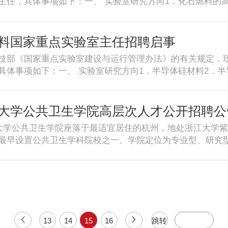
主任，具体事项如下：一、 实验室研究方向1．化石燃料的
列出著作、论文、科研项目、获奖成果等）。2．500字左
．低品位能源的高效清洁利用研究4．复杂反应系统中的理论
. 拟开展工作的计划和设想。上述材料请在2014年1月18
生成、迁移、测量及控制研究二、招聘条件1．热爱祖国，科
jb@zju.edu.cn、kjczm@zju.edu.cn邮箱。联系人：翁静波、
学术带头人。3．具有较强的团结协作精神和组织、管理及
料国家重点实验室主任招聘启事
81125地址：杭州市西湖区余杭塘路866号浙江大学科学技术研究院
．身体健康，精力充沛，能胜任教学、科研与管理的一线科技
技部《国家重点实验室建设与运行管理办法》的有关规定，
工作时间不少于8个月。三、工作和生活待遇参照学校的有
具体事项如下：一、 实验室研究方向1．半导体硅材料2．半
．个人简历（包括充分反映本人学术水平的教学科研管理工作
料及物理二、招聘条件1．热爱祖国，科学道德高尚，学风严
等）。2．500字左右的个人简介，着重介绍取得的重要学术
有较强的团结协作精神和组织、管理及领导能力，作风民主，
014年1月18日前寄达浙江大学科学技术研究院或电子邮件发至kjbwjb@
能胜任教学、科研与管理的一线科技工作者，年龄一般不超过
大学公共卫生学院高层次人才公开招聘公
系人：翁静波、张敏电话：86-571-88981125传真：86-5
三、工作和生活待遇参照学校的有关规定面议确定。四、申请
号浙江大学科学技术研究院邮编：310058
学公共卫生学院座落于最适宜居住的杭州，地处浙江大学紫金
本人学术水平的教学科研管理工作业绩材料，列出著作、论文
最早设置公共卫生学科院校之一。学院定位为专业型、研究型
人简介，着重介绍取得的重要学术成就。3. 拟开展工作的计划
转化、可持续”的发展理念，依托浙江省社会经济资源和浙
大学科学技术研究院或电子邮件发至kjbwjb@zju.edu.cn、k
（包括MPH）培养为基础，公共卫生与预防医学专业博士研
：86-571-88981125传真：86-571-88981125地
教育（包括浙江省基层公共卫生骨干人员专业能力提升）的
：310058
点设置基本完备、以人群（现场）和实验相结合的教学与科
站http://www.phs.zju.edu.cn/在保持并发展现
不断开辟新的研究方向，逐步形成了学科发展新目标，即营
13
14
15
16
跳转
理学与群体行为科学的研究、人群疾病易感性研究、公共卫