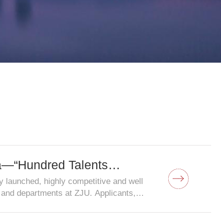
子女教育
服务保障
na―“Hundred Talents
ly launched, highly competitive and well
 and departments at ZJU. Applicants,
tdoctoral experiences are preferred for
mmitment to excellence in teaching and