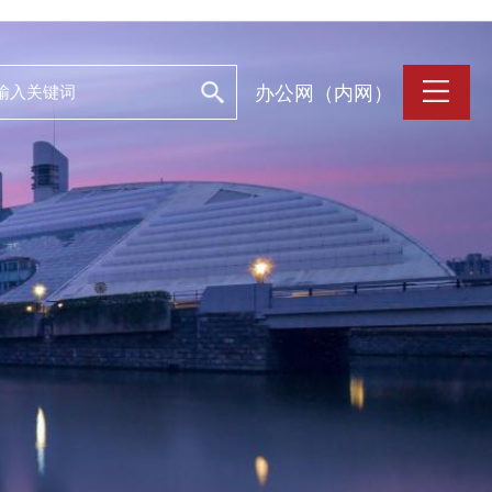
办公网（内网）
支持保障
Work and Life
目
工作条件
养
人文关怀
誉
住房资源
生活环境