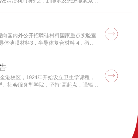
高效清洁利用研究2．新能源及先进能源系统
右的个人简介，着重介绍取得的重要学术成
模拟及数值试验研究5．能源利用过程中的
日前寄达浙江大学科学技术研究院或电子邮件发
学道德高尚，学风严谨。2．本领域国内外
张敏电话：86-571-88981125传真：86-571-
领导能力，作风民主，办事公正，顾全大
邮编：310058
工作者，年龄一般不超过55周岁，每年在
现向国内外公开招聘硅材料国家重点实验室
关规定面议确定。四、申请者需提供个人材
导体薄膜材料3．半导体复合材料 4．微纳
业绩材料，列出著作、论文、科研项目、获
谨。2．本领域国内外知名的学术带头人。
成就。3. 拟开展工作的计划和设想。上述材
办事公正，顾全大局。4．身体健康，精力
zju.edu.cn、kjczm@zju.edu.cn
60周岁，每年在实验室工作时间不少于8
告
71-88981125地址：杭州市西湖区余杭塘路
者需提供个人材料:1．个人简历（包括充
港校区，1924年开始设立卫生学课程，
、科研项目、获奖成果等）。2．500字左
、社会服务型学院，坚持“高起点，强辐
和设想。上述材料请在2014年1月18日前
江大学多学科综合优势，建立以本科生、硕士
jczm@zju.edu.cn邮箱。联系人：翁静波、
究生和博士后培养为重点，并积极开展高层
址：杭州市西湖区余杭塘路866号浙江大学科学技术研
人才培养体系，形成一个公共卫生与预防医
研为特色的浙江大学办学特区，详细请情况
有研究领域的基础上，浙江大学公共卫生学院注重学科
养与健康、慢性病预防、卫生政策和管理、
生突发事件研究、探索建立符合中国国情的